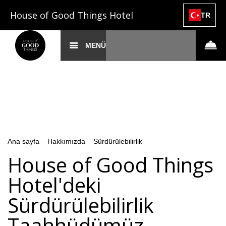
House of Good Things Hotel
TR
MENÜ
Ana sayfa
–
Hakkımızda
–
Sürdürülebilirlik
House of Good Things
Hotel'deki
Sürdürülebilirlik
Taahhüdümüz