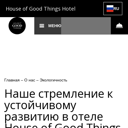
House of Good Things Hotel
RU
МЕНЮ
Главная
–
О нас
–
Экологичность
Наше стремление к
устойчивому
развитию в отеле
House of Good Things