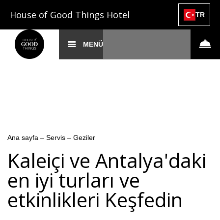
House of Good Things Hotel
TR
MENÜ
Ana sayfa
–
Servis
–
Geziler
Kaleiçi ve Antalya'daki
en iyi turları ve
etkinlikleri Keşfedin