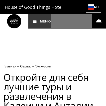
House of Good Things Hotel
RU
МЕНЮ
Главная
–
Сервис
–
Экскурсии
Откройте для себя
лучшие туры и
развлечения в
Калеичи и Анталии