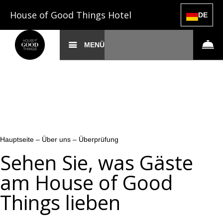
House of Good Things Hotel
DE
MENÜ
Hauptseite
–
Über uns
–
Überprüfung
Sehen Sie, was Gäste
am House of Good
Things lieben