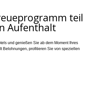
reueprogramm teil
en Aufenthalt
tels und genießen Sie ab dem Moment Ihres
lt Belohnungen, profitieren Sie von speziellen
, die Ihre Erfahrung in Kaleiçi, Antalya,
ten Sie - denn Treue sollte immer belohnt werden.