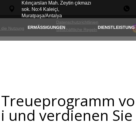
Kılınçarslan Mah. Zeytin çıkmazı
sok. No:4 Kaleiçi,
Muratpaşa/Antalya
Datenschutzrichtlinien
ERMÄSSIGUNGEN
DIENSTLEISTUNG
 die Nutzung
Geschäftliche Regeln
m Treueprogramm vo
i und verdienen Sie 