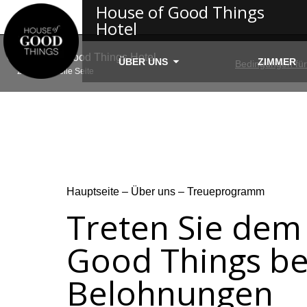
House of Good Things
Hotel
© House of Good Things Hotel
ÜBER UNS
ZIMMER
Bedingungen für
2026, Offizielle Seite
Hauptseite
–
Über uns
–
Treueprogramm
Treten Sie de
Good Things be
Belohnungen