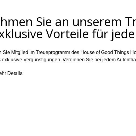
hmen Sie an unserem T
Exklusive Vorteile für jed
 Sie Mitglied im Treueprogramm des House of Good Things Ho
ts exklusive Vergünstigungen. Verdienen Sie bei jedem Aufentha
n nur für Mitglieder und schalten Sie personalisierte Vorteile frei
hr Details
ern sollen. Je länger Sie bleiben, desto mehr Privilegien erhal