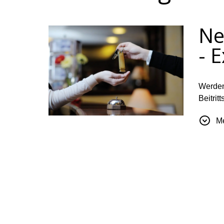
Ne
- 
Werden
Beitrit
Rabatte
Me
verbess