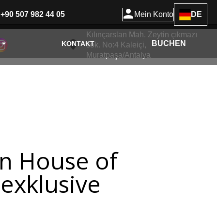
+90 507 982 44 05
Mein Konto
DE
Kılınçarslan Mah. Zeytin çıkmazı
BUCHEN
KONTAKT
sok. No:4 Kaleiçi,
Muratpaşa/Antalya
n House of
exklusive